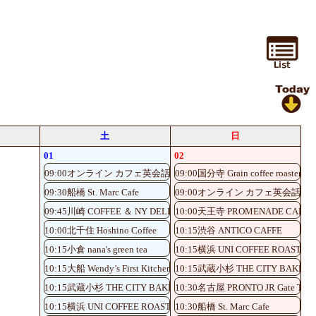
土
日
01
02
09:00オンライン カフェ英会話♪
09:00国分寺 Grain coffee roaster
09:30船橋 St. Marc Cafe
09:00オンライン カフェ英会話♪
09:45川崎 COFFEE ＆ NY DELI CAFE NOLITA
10:00天王寺 PROMENADE CAFE
10:00北千住 Hoshino Coffee
10:15渋谷 ANTICO CAFFE
10:15小倉 nana's green tea
10:15横浜 UNI COFFEE ROASTER
10:15大船 Wendy’s First Kitchen
10:15武蔵小杉 THE CITY BAKERY
10:15武蔵小杉 THE CITY BAKERY
10:30名古屋 PRONTO JR Gate Tower
10:15横浜 UNI COFFEE ROASTERY
10:30船橋 St. Marc Cafe