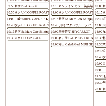
09:50新宿 Paul Bassett
12:10オンライン カフェ英会話♪
10:00新宿
10:30横浜 UNI COFFEE ROASTERY
14:00横浜 UNI COFFEE ROASTERY
10:15横
14:00川崎 WIRED CAFEアトレ川崎店
18:15新宿 St. Marc Cafe Shinjuku Shinmi
10:40
18:45横浜 UNI COFFEE ROASTERY
18:45 川崎 フタバフルーツパーラー 
13:0
19:15新宿 St. Marc Cafe Shinjuku Shinminami-guchi
19:00三軒茶屋 SKYCARROT
14:0
19:30東京 GODIVA CAFE
19:00名古屋 Cafe PROSPERE Nayabashi
18:30北
19:00梅田 Cafe&Meal MUJI GRAND FR
18:30
18:40
18:45横
19:0
19:00二子
19:30池
19:30千
20:00新宿