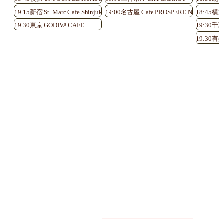
19:15新宿 St. Marc Cafe Shinjuku Shinminami-guchi
19:00名古屋 Cafe PROSPERE Nayabashi
18:45横
19:30東京 GODIVA CAFE
19:30千
19:30有