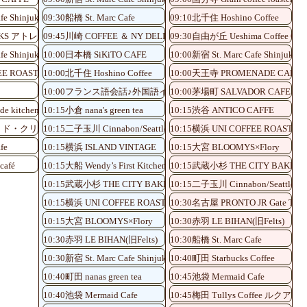
fe Shinjuku Shinminami-guchi
09:30船橋 St. Marc Cafe
09:10北千住 Hoshino Coffee
UCKS アトレ川崎店
09:45川崎 COFFEE ＆ NY DELI CAFE NOLITA
09:30自由が丘 Ueshima Coffee Oku
fe Shinjuku Shinminami-guchi
10:00日本橋 SiKiTO CAFE
10:00新宿 St. Marc Cafe Shinjuku S
EE ROASTERY
10:00北千住 Hoshino Coffee
10:00天王寺 PROMENADE CAFE
3
10:00フランス語会話♪外国語イベント 渋谷 krispykrime
10:00茅場町 SALVADOR CAFE
de kitchen
10:15小倉 nana's green tea
10:15渋谷 ANTICO CAFFE
ェ・ド・クリエ
10:15二子玉川 Cinnabon/Seattle's Best Coffee
10:15横浜 UNI COFFEE ROASTER
fe
10:15横浜 ISLAND VINTAGE
10:15大宮 BLOOMYS×Flory
afé
10:15大船 Wendy’s First Kitchen
10:15武蔵小杉 THE CITY BAKERY
10:15武蔵小杉 THE CITY BAKERY
10:15二子玉川 Cinnabon/Seattle’s Be
10:15横浜 UNI COFFEE ROASTERY
10:30名古屋 PRONTO JR Gate Tower
10:15大宮 BLOOMYS×Flory
10:30赤羽 LE BIHAN(旧Felts)
10:30赤羽 LE BIHAN(旧Felts)
10:30船橋 St. Marc Cafe
10:30新宿 St. Marc Cafe Shinjuku Shinminami-guchi
10:40町田 Starbucks Coffee
10:40町田 nanas green tea
10:45池袋 Mermaid Cafe
10:40池袋 Mermaid Cafe
10:45梅田 Tullys Coffee ルク