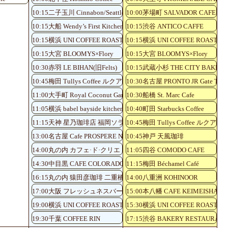
10:15二子玉川 Cinnabon/Seattle's Best Coffee
10:00茅場町 SALVADOR CAFE
10:15大船 Wendy’s First Kitchen
10:15渋谷 ANTICO CAFFE
10:15横浜 UNI COFFEE ROASTERY
10:15横浜 UNI COFFEE ROASTER
10:15大宮 BLOOMYS×Flory
10:15大宮 BLOOMYS×Flory
10:30赤羽 LE BIHAN(旧Felts)
10:15武蔵小杉 THE CITY BAKERY
10:45梅田 Tullys Coffee ルクアイーレ5階店
10:30名古屋 PRONTO JR Gate Tower
11:00大手町 Royal Coconut Garden
10:30船橋 St. Marc Cafe
11:05横浜 babel bayside kitchen
10:40町田 Starbucks Coffee
11:15天神 星乃珈琲店 福岡ソラリア店
10:45梅田 Tullys Coffee ルク
13:00名古屋 Cafe PROSPERE Nayabashi
10:45神戸 天風珈琲
14:00丸の内 カフェ·ド·クリエ
11:05四谷 COMODO CAFE
14:30中目黒 CAFE COLORADO
11:15梅田 Béchamel Café
16:15丸の内 猿田彦珈琲 二重橋前駅店
14:00八重洲 KOHINOOR
17:00大阪 フレッシュネスバーガーKITTE大阪店
15:00本八幡 CAFE KEIMEISHA
19:00横浜 UNI COFFEE ROASTERY
15:30横浜 UNI COFFEE ROASTER
19:30千葉 COFFEE RIN
17:15渋谷 BAKERY RESTAUR