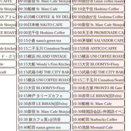
 CAFFE
09:00新宿 St. Marc Cafe Shinjuku Shinminami-guchi
09:00国分寺 Grain coffee roaster
fe Shinjuku Shinminami-guchi
09:30船橋 St. Marc Cafe
09:10北千住 Hoshino Coffee
UCKS アトレ川崎店
09:45川崎 COFFEE ＆ NY DELI CAFE NOLITA
09:30自由が丘 Ueshima Coffee Oku
fe Shinjuku Shinminami-guchi
10:00日本橋 SiKiTO CAFE
10:00新宿 St. Marc Cafe Shinjuku S
EE ROASTERY
10:00北千住 Hoshino Coffee
10:00天王寺 PROMENADE CAFE
3
10:15小倉 nana's green tea
10:00茅場町 SALVADOR CAFE
de kitchen
10:15二子玉川 Cinnabon/Seattle's Best Coffee
10:15渋谷 ANTICO CAFFE
ェ・ド・クリエ
10:15横浜 ISLAND VINTAGE
10:15横浜 UNI COFFEE ROASTER
fe
10:15大船 Wendy’s First Kitchen
10:15大宮 BLOOMYS×Flory
afé
10:15武蔵小杉 THE CITY BAKERY
10:15武蔵小杉 THE CITY BAKERY
10:15横浜 UNI COFFEE ROASTERY
10:15二子玉川 Cinnabon/Seattle’s Be
10:15大宮 BLOOMYS×Flory
10:30名古屋 PRONTO JR Gate Tower
10:15神戸 タリーズカフェ
10:30赤羽 LE BIHAN(旧Felts)
10:30赤羽 LE BIHAN(旧Felts)
10:30船橋 St. Marc Cafe
10:30新宿 St. Marc Cafe Shinjuku Shinminami-guchi
10:30韓国語会話♪外国語イベント
10:30 旅カフェ英♪@渋谷
10:40町田 Starbucks Coffee
10:40町田 nanas green tea
10:45池袋 Mermaid Cafe