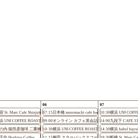
06
07
 St. Marc Cafe Shinjuku Shinminami-guchi
07:15日本橋 muromachi cafe hachi
10:30横浜 UNI COFF
浜 UNI COFFEE ROASTERY
09:00オンライン カフェ英会話♪
14:00九段下 CAFE 3
アトレ川崎店
0丸の内 猿田彦珈琲 二重橋前駅店
10:30横浜 UNI COFFEE ROASTERY
14:30横浜 babel baysi
千住 Hoshino Coffee
11:15梅田 スターバックスコーヒーHEP FIVE
19:30船橋 St. Marc Ca