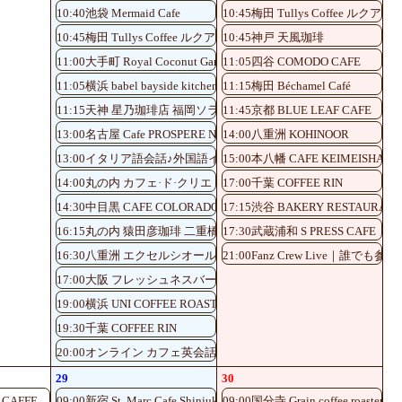
10:40池袋 Mermaid Cafe
10:45梅田 Tullys Coffee ルク
10:45梅田 Tullys Coffee ルクアイーレ5階店
10:45神戸 天風珈琲
11:00大手町 Royal Coconut Garden
11:05四谷 COMODO CAFE
11:05横浜 babel bayside kitchen
11:15梅田 Béchamel Café
11:15天神 星乃珈琲店 福岡ソラリア店
11:45京都 BLUE LEAF CAFE
13:00名古屋 Cafe PROSPERE Nayabashi
14:00八重洲 KOHINOOR
13:00イタリア語会話♪外国語イベント 渋谷UPLIGHT COFFEE
15:00本八幡 CAFE KEIMEISHA
14:00丸の内 カフェ·ド·クリエ
17:00千葉 COFFEE RIN
14:30中目黒 CAFE COLORADO
17:15渋谷 BAKERY RESTAUR
16:15丸の内 猿田彦珈琲 二重橋前駅店
17:30武蔵浦和 S PRESS CAFE
16:30八重洲 エクセルシオール八重洲一丁目
21:00Fanz Crew Live｜誰でも
17:00大阪 フレッシュネスバーガーKITTE大阪店
19:00横浜 UNI COFFEE ROASTERY
19:30千葉 COFFEE RIN
20:00オンライン カフェ英会話♪
29
30
 CAFFE
09:00新宿 St. Marc Cafe Shinjuku Shinminami-guchi
09:00国分寺 Grain coffee roaster