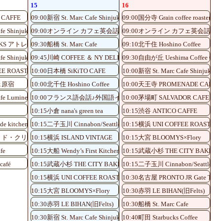
15
16
 CAFFE
09:00新宿 St. Marc Cafe Shinjuku Shinminami-guchi
09:00国分寺 Grain coffee roaster
fe Shinjuku Shinminami-guchi
09:00オンライン カフェ英会話♪
09:00オンライン カフェ英会話♪
UCKS アトレ川崎店
09:30船橋 St. Marc Cafe
09:10北千住 Hoshino Coffee
fe Shinjuku Shinminami-guchi
09:45川崎 COFFEE ＆ NY DELI CAFE NOLITA
09:30自由が丘 Ueshima Coffee Oku
EE ROASTERY
10:00日本橋 SiKiTO CAFE
10:00新宿 St. Marc Cafe Shinjuku S
ェ原宿
10:00北千住 Hoshino Coffee
10:00天王寺 PROMENADE CAFE
fe Lumine EST Shinjuku
10:00フランス語会話♪外国語イベント 有楽町 Krispy Kreme
10:00茅場町 SALVADOR CAFE
3
10:15小倉 nana's green tea
10:15渋谷 ANTICO CAFFE
de kitchen
10:15二子玉川 Cinnabon/Seattle's Best Coffee
10:15横浜 UNI COFFEE ROASTER
ェ・ド・クリエ
10:15横浜 ISLAND VINTAGE
10:15大宮 BLOOMYS×Flory
fe
10:15大船 Wendy’s First Kitchen
10:15武蔵小杉 THE CITY BAKERY
afé
10:15武蔵小杉 THE CITY BAKERY
10:15二子玉川 Cinnabon/Seattle’s Be
10:15横浜 UNI COFFEE ROASTERY
10:30名古屋 PRONTO JR Gate Tower
10:15大宮 BLOOMYS×Flory
10:30赤羽 LE BIHAN(旧Felts)
10:30赤羽 LE BIHAN(旧Felts)
10:30船橋 St. Marc Cafe
10:30新宿 St. Marc Cafe Shinjuku Shinminami-guchi
10:40町田 Starbucks Coffee