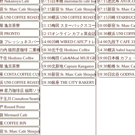
nami-guchi
野 Nakanoya Cafe
07:15日本橋 muromachi cafe hachi
07:15恵比寿 ANTICO
 St. Marc Cafe Shinjuku Shinminami-guchi
07:15新宿 St. Marc Cafe Shinjuku Shinminami-guchi
07:15新宿 St. Marc Ca
nami-guchi
浜 UNI COFFEE ROASTERY
10:30横浜 UNI COFFEE ROASTERY
07:15川崎 STARB
アトレ川崎店
芦屋 逸京茶寮
11:15梅田 スターバックスコーヒーHEP FIVE
10:00新宿 St. Marc Ca
町田 PRONTO
12:15オンライン カフェ英会話♪
10:30横浜 UNI COFF
0大阪 フレッシュネスバーガーKITTE大阪店
14:00川崎 WIRED CAFEアトレ川崎店
14:00九段下 CAFE 3
0丸の内 猿田彦珈琲 二重橋前駅店
18:30北千住 Hoshino Coffee
14:30横浜 babel baysi
千住 Hoshino Coffee
19:00梅田 Cafe&Meal MUJI GRAND FRONT OSAKA
19:00日本橋 カフ
芦屋 逸京茶寮
19:00北新地 Captain Kangaroo
19:30船橋 St. Marc Ca
銀座 COSTA COFFEE CURA銀座店
19:30新宿 St. Marc Cafe Shinjuku Shinminami-guchi
19:30日比谷 GODIVA c
浜 UNI COFFEE ROASTERY
19:30銀座 THE CITY BAKERY 銀座インズ
0天神 星乃珈琲店 福岡ソラリア店
玉川 Cinnabon/Seattle’s Best Coffee
戸 Round Point
袋 Mermaid Cafe
葉 COFFEE RIN
 St. Marc Cafe Shinjuku Shinminami-guchi