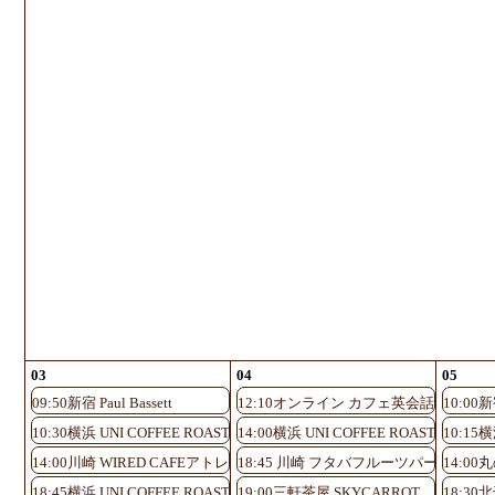
03
04
05
09:50新宿 Paul Bassett
12:10オンライン カフェ英会話♪
10:00新宿
10:30横浜 UNI COFFEE ROASTERY
14:00横浜 UNI COFFEE ROASTERY
10:15横
14:00川崎 WIRED CAFEアトレ川崎店
18:45 川崎 フタバフルーツパーラー 
14:0
18:45横浜 UNI COFFEE ROASTERY
19:00三軒茶屋 SKYCARROT
18:30北