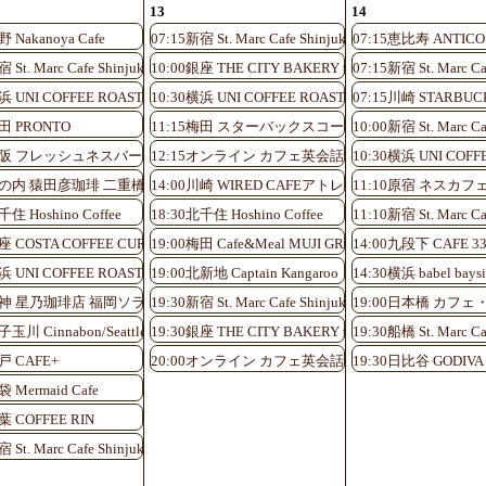
13
14
野 Nakanoya Cafe
07:15新宿 St. Marc Cafe Shinjuku Shinminami-guchi
07:15恵比寿 ANTICO
nami-guchi
 St. Marc Cafe Shinjuku Shinminami-guchi
10:00銀座 THE CITY BAKERY 銀座インズ
07:15新宿 St. Marc Ca
浜 UNI COFFEE ROASTERY
10:30横浜 UNI COFFEE ROASTERY
07:15川崎 STARB
店
町田 PRONTO
11:15梅田 スターバックスコーヒーHEP FIVE
10:00新宿 St. Marc Ca
0大阪 フレッシュネスバーガーKITTE大阪店
12:15オンライン カフェ英会話♪
10:30横浜 UNI COFF
0丸の内 猿田彦珈琲 二重橋前駅店
14:00川崎 WIRED CAFEアトレ川崎店
11:10原宿 ネスカフ
juku
千住 Hoshino Coffee
18:30北千住 Hoshino Coffee
11:10新宿 St. Marc Ca
銀座 COSTA COFFEE CURA銀座店
19:00梅田 Cafe&Meal MUJI GRAND FRONT OSAKA
14:00九段下 CAFE 3
浜 UNI COFFEE ROASTERY
19:00北新地 Captain Kangaroo
14:30横浜 babel baysi
0天神 星乃珈琲店 福岡ソラリア店
19:30新宿 St. Marc Cafe Shinjuku Shinminami-guchi
19:00日本橋 カフ
nami-guchi
玉川 Cinnabon/Seattle’s Best Coffee
19:30銀座 THE CITY BAKERY 銀座インズ
19:30船橋 St. Marc Ca
アトレ川崎店
戸 CAFE+
20:00オンライン カフェ英会話♪
19:30日比谷 GODIVA c
袋 Mermaid Cafe
葉 COFFEE RIN
 St. Marc Cafe Shinjuku Shinminami-guchi