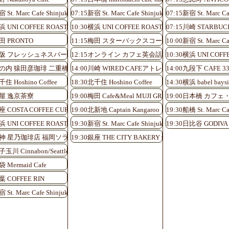
 St. Marc Cafe Shinjuku Shinminami-guchi
07:15新宿 St. Marc Cafe Shinjuku Shinminami-guchi
07:15新宿 St. Marc Ca
浜 UNI COFFEE ROASTERY
10:30横浜 UNI COFFEE ROASTERY
07:15川崎 STARB
nami-guchi
町田 PRONTO
11:15梅田 スターバックスコーヒーHEP FIVE
10:00新宿 St. Marc Ca
アトレ川崎店
0大阪 フレッシュネスバーガーKITTE大阪店
12:15オンライン カフェ英会話♪
10:30横浜 UNI COFF
0丸の内 猿田彦珈琲 二重橋前駅店
14:00川崎 WIRED CAFEアトレ川崎店
14:00九段下 CAFE 3
千住 Hoshino Coffee
18:30北千住 Hoshino Coffee
14:30横浜 babel baysi
ONT OSAKA
芦屋 逸京茶寮
19:00梅田 Cafe&Meal MUJI GRAND FRONT OSAKA
19:00日本橋 カフ
銀座 COSTA COFFEE CURA銀座店
19:00北新地 Captain Kangaroo
19:30船橋 St. Marc Ca
浜 UNI COFFEE ROASTERY
19:30新宿 St. Marc Cafe Shinjuku Shinminami-guchi
19:30日比谷 GODIVA c
0天神 星乃珈琲店 福岡ソラリア店
19:30銀座 THE CITY BAKERY 銀座インズ
玉川 Cinnabon/Seattle’s Best Coffee
袋 Mermaid Cafe
葉 COFFEE RIN
 St. Marc Cafe Shinjuku Shinminami-guchi