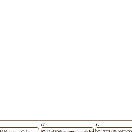
27
28
nami-guchi
野 Nakanoya Cafe
07:15日本橋 muromachi cafe hachi
07:15恵比寿 ANTICO