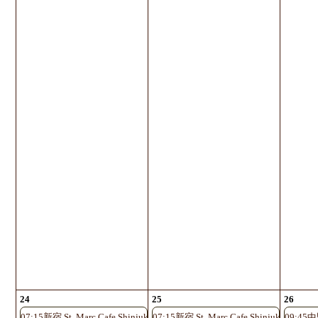
24
25
26
07:15新宿 St. Marc Cafe Shinjuku Shinminami-guchi
07:15新宿 St. Marc Cafe Shinjuku Shinmi
09:45中