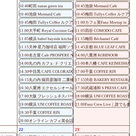
10:40町田 nanas green tea
10:45池袋 Mermaid Cafe
10:40池袋 Mermaid Cafe
10:45梅田 Tullys Coffee ルク
10:45梅田 Tullys Coffee ルクアイーレ5階店
11:00カフェ英Fanz Meetup in 大阪
11:00大手町 Royal Coconut Garden
11:05四谷 COMODO CAFE
11:05横浜 babel bayside kitchen
11:15梅田 Béchamel Café
11:15天神 星乃珈琲店 福岡ソラリア店
11:45京都 BLUE LEAF CAFE
13:00名古屋 Cafe PROSPERE Nayabashi
14:00八重洲 KOHINOOR
14:00丸の内 カフェ·ド·クリエ
15:00本八幡 CAFE KEIMEISHA
14:30中目黒 CAFE COLORADO
17:00千葉 COFFEE RIN
16:15丸の内 猿田彦珈琲 二重橋前駅店
17:15渋谷 BAKERY RESTAUR
16:30八重洲 エクセルシオール八重洲一丁目
17:30武蔵浦和 S PRESS CAFE
17:00大阪 フレッシュネスバーガーKITTE大阪店
18:00横浜 UNI COFFEE ROASTER
19:00横浜 UNI COFFEE ROASTERY
21:00Fanz Crew Live｜誰でも
19:30千葉 COFFEE RIN
20:00オンライン カフェ英会話♪
22
23