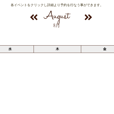
各イベントをクリックし詳細より予約を行なう事ができます。
August
8月
水
木
金