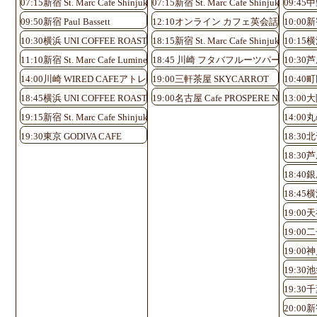
07:15新宿 St. Marc Cafe Shinjuku Shinminami-guchi
07:15新宿 St. Marc Cafe Shinjuku Shinmi
09:45中
09:50新宿 Paul Bassett
12:10オンライン カフェ英会話♪
10:00新宿
10:30横浜 UNI COFFEE ROASTERY
18:15新宿 St. Marc Cafe Shinjuku Shinmi
10:15横
11:10新宿 St. Marc Cafe Lumine EST Shinjuku
18:45 川崎 フタバフルーツパーラー 
10:30
14:00川崎 WIRED CAFEアトレ川崎店
19:00三軒茶屋 SKYCARROT
10:40
18:45横浜 UNI COFFEE ROASTERY
19:00名古屋 Cafe PROSPERE Nayabashi
13:0
19:15新宿 St. Marc Cafe Shinjuku Shinminami-guchi
14:0
19:30東京 GODIVA CAFE
18:30北
18:30
18:40
18:45横
19:0
19:00二子
19:00神
19:30池
19:30千
20:00新宿