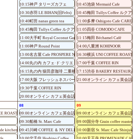
10:15神戸 タリーズカフェ
10:45池袋 Mermaid Cafe
10:30赤羽 LE BIHAN(旧Felts)
10:45梅田 Tullys Coffee ルク
10:40町田 nanas green tea
11:00多摩 Oshigoto Cafe CAREE
10:45梅田 Tullys Coffee ルクアイーレ5階店
11:05四谷 COMODO CAFE
11:00大手町 Royal Coconut Garden
11:15梅田 Béchamel Café
11:00神戸 Round Point
14:00八重洲 KOHINOOR
13:00名古屋 Cafe PROSPERE Nayabashi
16:30横浜 UNI COFFEE ROASTER
14:00丸の内 カフェ·ド·クリエ
17:00千葉 COFFEE RIN
16:15丸の内 猿田彦珈琲 二重橋前駅店
17:15渋谷 BAKERY RESTAUR
17:00大阪 フレッシュネスバーガーKITTE大阪店
21:00オンライン カフェ英会話♪
19:30千葉 COFFEE RIN
20:00オンライン カフェ英会話♪
08
09
EE ROASTERY
09:00オンライン カフェ英会話♪
09:00オンライン カフェ英会話♪
3
09:30船橋 St. Marc Cafe
09:00国分寺 Grain coffee roaster
de kitchen
09:45川崎 COFFEE ＆ NY DELI CAFE NOLITA
10:00新宿 St. Marc Cafe Shinjuku S
fe
10:00北千住 Hoshino Coffee
10:00天王寺 PROMENADE CAFE