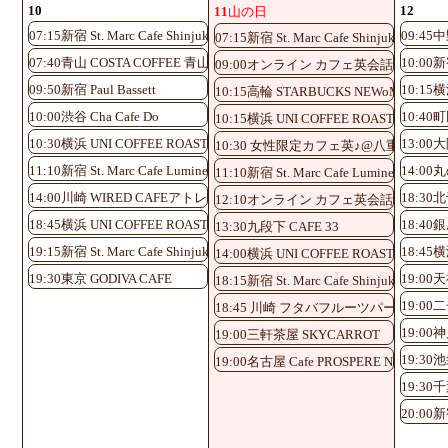
10
12
11
山の日
07:15新宿 St. Marc Cafe Shinjuku Shinminami-guchi
09:45中
07:15新宿 St. Marc Cafe Shinjuku Shinmi
07:40青山 COSTA COFFEE 青山ツインタワー店
10:00新宿
09:00オンライン カフェ英会話♪
09:50新宿 Paul Bassett
10:15横
10:15高輪 STARBUCKS NEWoMan 高輪
10:00渋谷 Cha Cafe Do
10:40
10:15横浜 UNI COFFEE ROASTERY
10:30横浜 UNI COFFEE ROASTERY
13:0
10:30 女性限定カフェ英♪@八重洲
11:10新宿 St. Marc Cafe Lumine EST Shinjuku
14:0
11:10新宿 St. Marc Cafe Lumine EST Shin
14:00川崎 WIRED CAFEアトレ川崎店
18:30北
12:10オンライン カフェ英会話♪
18:45横浜 UNI COFFEE ROASTERY
18:40
13:30九段下 CAFE 33
19:15新宿 St. Marc Cafe Shinjuku Shinminami-guchi
18:45横
14:00横浜 UNI COFFEE ROASTERY
19:30東京 GODIVA CAFE
19:0
18:15新宿 St. Marc Cafe Shinjuku Shinmi
19:00二子
18:45 川崎 フタバフルーツパーラー 
19:00神
19:00三軒茶屋 SKYCARROT
19:30池
19:00名古屋 Cafe PROSPERE Nayabashi
19:30千
20:00新宿