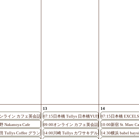
13
14
0オンライン カフェ英会話♪
07:15日本橋 Tullys 日本橋YUITOアネックス店
07:15日本橋 EXCELS
店
野 Nakanoya Cafe
09:00オンライン カフェ英会話♪
10:00新宿 St. Marc Ca
ント大阪北館1F店
梅田 Tullys Coffee グランフロント大阪北館1F店
14:00川崎 Tullys カワサキデルタ店
14:30横浜 babel baysi