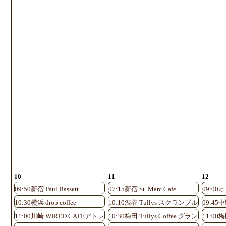
10
11
12
09:50新宿 Paul Bassett
07:15新宿 St. Marc Cafe
09:0
10:30横浜 drop coffee
10:10渋谷 Tullys スクランブルスクエア
09:45中
11:00川崎 WIRED CAFEアトレ川崎店
10:30梅田 Tullys Coffee グランフロ
11:00