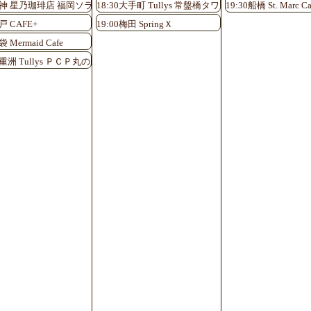
llys Coffee グランフロント大阪北館1F店
0天神 星乃珈琲店 福岡ソラリア店
18:30大手町 Tullys 常盤橋タワー店
19:30船橋 St. Marc Ca
戸 CAFE+
19:00梅田 SpringＸ
袋 Mermaid Cafe
八重洲 Tullys ＰＣＰ丸の内店