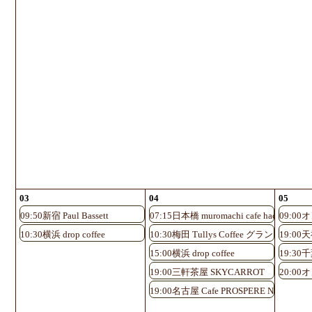
03
04
05
09:50新宿 Paul Bassett
07:15日本橋 muromachi cafe hachi
09:0
10:30横浜 drop coffee
10:30梅田 Tullys Coffee グランフロ
19:0
15:00横浜 drop coffee
19:30千
19:00三軒茶屋 SKYCARROT
20:0
19:00名古屋 Cafe PROSPERE Nayabashi