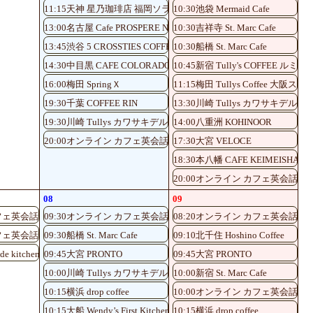
11:15天神 星乃珈琲店 福岡ソラリア店
10:30池袋 Mermaid Cafe
13:00名古屋 Cafe PROSPERE Nayabashi
10:30吉祥寺 St. Marc Cafe
13:45渋谷 5 CROSSTIES COFFEE
10:30船橋 St. Marc Cafe
14:30中目黒 CAFE COLORADO
10:45新宿 Tully's COFFEE ル
16:00梅田 SpringＸ
11:15梅田 Tullys Coffe
19:30千葉 COFFEE RIN
13:30川崎 Tullys カワサキデルタ
19:30川崎 Tullys カワサキデルタ店
14:00八重洲 KOHINOOR
20:00オンライン カフェ英会話♪
17:30大宮 VELOCE
18:30本八幡 CAFE KEIMEISHA
20:00オンライン カフェ英会話♪
08
09
フェ英会話♪
09:30オンライン カフェ英会話♪
08:20オンライン カフェ英会話♪
フェ英会話♪
09:30船橋 St. Marc Cafe
09:10北千住 Hoshino Coffee
de kitchen
09:45大宮 PRONTO
09:45大宮 PRONTO
10:00川崎 Tullys カワサキデルタ店
10:00新宿 St. Marc Cafe
10:15横浜 drop coffee
10:00オンライン カフェ英会話♪
10:15大船 Wendy’s First Kitchen
10:15横浜 drop coffee