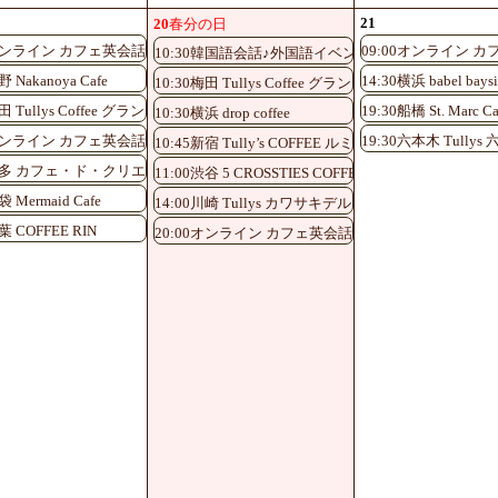
21
20
春分の日
0オンライン カフェ英会話♪
09:00オンライン カ
10:30韓国語会話♪外国語イベント 渋谷 Tullys ス
野 Nakanoya Cafe
14:30横浜 babel baysi
10:30梅田 Tullys Coffee グランフロント大阪北館1F店
梅田 Tullys Coffee グランフロント大阪北館1F店
19:30船橋 St. Marc Ca
10:30横浜 drop coffee
0オンライン カフェ英会話♪
19:30六本木 Tullys
10:45新宿 Tully’s COFFEE ルミネエスト新宿5F店
0博多 カフェ・ド・クリエ博多バスターミナル店
11:00渋谷 5 CROSSTIES COFFEE
袋 Mermaid Cafe
14:00川崎 Tullys カワサキデルタ店
葉 COFFEE RIN
20:00オンライン カフェ英会話♪