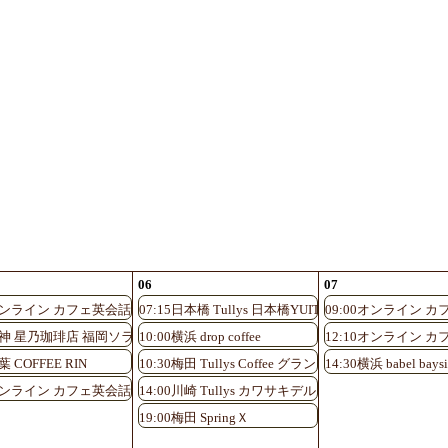
06
07
0オンライン カフェ英会話♪
07:15日本橋 Tullys 日本橋YUITOアネックス店
09:00オンライン カ
ント大阪北館1F店
0天神 星乃珈琲店 福岡ソラリア店
10:00横浜 drop coffee
12:10オンライン カ
葉 COFFEE RIN
10:30梅田 Tullys Coffee グランフロント大阪北館1F店
14:30横浜 babel baysi
0オンライン カフェ英会話♪
14:00川崎 Tullys カワサキデルタ店
19:00梅田 SpringＸ