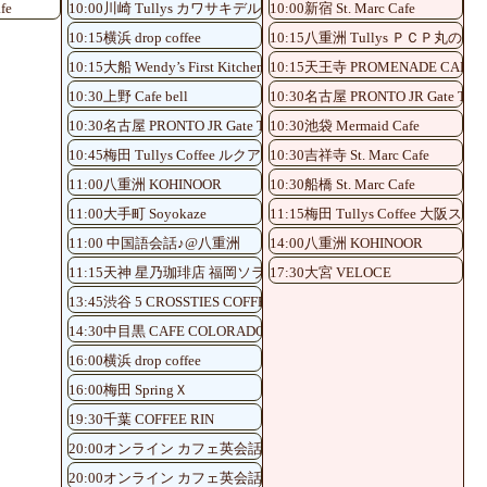
fe
10:00川崎 Tullys カワサキデルタ店
10:00新宿 St. Marc Cafe
10:15横浜 drop coffee
10:15八重洲 Tullys ＰＣＰ丸の内
10:15大船 Wendy’s First Kitchen
10:15天王寺 PROMENADE CAFE
10:30上野 Cafe bell
10:30名古屋 PRONTO JR Gate Tower
10:30名古屋 PRONTO JR Gate Tower Store
10:30池袋 Mermaid Cafe
10:45梅田 Tullys Coffee ルクアイーレ5階店
10:30吉祥寺 St. Marc Cafe
11:00八重洲 KOHINOOR
10:30船橋 St. Marc Cafe
11:00大手町 Soyokaze
11:15梅田 Tullys Coffe
11:00 中国語会話♪@八重洲
14:00八重洲 KOHINOOR
11:15天神 星乃珈琲店 福岡ソラリア店
17:30大宮 VELOCE
13:45渋谷 5 CROSSTIES COFFEE
14:30中目黒 CAFE COLORADO
16:00横浜 drop coffee
16:00梅田 SpringＸ
19:30千葉 COFFEE RIN
20:00オンライン カフェ英会話♪
20:00オンライン カフェ英会話♪