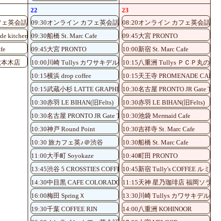
22
23
フェ英会話♪
09:30オンライン カフェ英会話♪
08:20オンライン カフェ英会話♪
クランブルスクエア店
de kitchen
09:30船橋 St. Marc Cafe
09:45大宮 PRONTO
fe
09:45大宮 PRONTO
10:00新宿 St. Marc Cafe
 六本木店
10:00川崎 Tullys カワサキデルタ店
10:15八重洲 Tullys ＰＣＰ丸の内
10:15横浜 drop coffee
10:15天王寺 PROMENADE CAFE
10:15武蔵小杉 LATTE GRAPHIC
10:30名古屋 PRONTO JR Gate Tower
10:30赤羽 LE BIHAN(旧Felts)
10:30赤羽 LE BIHAN(旧Felts)
10:30名古屋 PRONTO JR Gate Tower Store
10:30池袋 Mermaid Cafe
10:30神戸 Round Point
10:30吉祥寺 St. Marc Cafe
10:30 旅カフェ英♪＠渋谷
10:30船橋 St. Marc Cafe
11:00大手町 Soyokaze
10:40町田 PRONTO
13:45渋谷 5 CROSSTIES COFFEE
10:45新宿 Tully's COFFEE ル
14:30中目黒 CAFE COLORADO
11:15天神 星乃珈琲店 福岡ソラリ
16:00梅田 SpringＸ
13:30川崎 Tullys カワサキデルタ
19:30千葉 COFFEE RIN
14:00八重洲 KOHINOOR