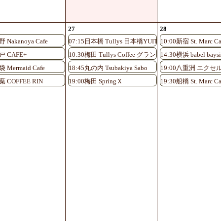
27
28
野 Nakanoya Cafe
07:15日本橋 Tullys 日本橋YUITOアネックス店
10:00新宿 St. Marc Ca
戸 CAFE+
10:30梅田 Tullys Coffee グランフロント大阪北館1F店
14:30横浜 babel baysi
ント大阪北館1F店
袋 Mermaid Cafe
18:45丸の内 Tsubakiya Sabo
19:00八重洲 エク
葉 COFFEE RIN
19:00梅田 SpringＸ
19:30船橋 St. Marc Ca
ント大阪北館1F店