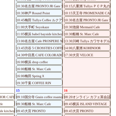
10:30名古屋 PRONTO JR Gate Tower Store
10:15八重洲 Tullys ＰＣＰ丸の内
10:30神戸 Round Point
10:15天王寺 PROMENADE CAFE
10:45梅田 Tullys Coffee ルクアイーレ5階店
10:30名古屋 PRONTO JR Gate Tower
11:00大手町 Soyokaze
10:30池袋 Mermaid Cafe
11:05横浜 babel bayside kitchen
10:30船橋 St. Marc Cafe
13:00名古屋 Cafe PROSPERE Nayabashi
13:30川崎 Tullys カワサキデルタ
13:45渋谷 5 CROSSTIES COFFEE
14:00八重洲 KOHINOOR
14:30中目黒 CAFE COLORADO
17:30大宮 VELOCE
16:00横浜 drop coffee
16:00船橋 St. Marc Cafe
16:00梅田 SpringＸ
19:30千葉 COFFEE RIN
15
16
IOR CAFE
09:10国分寺 Grain coffee roaster
08:20オンライン カフェ英会話♪
fe
09:30船橋 St. Marc Cafe
09:45横浜 ISLAND VINTAGE
de kitchen
09:45大宮 PRONTO
09:45大宮 PRONTO