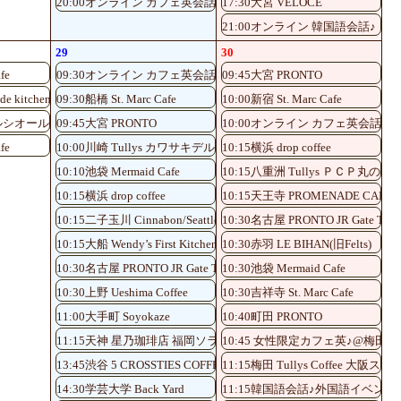
20:00オンライン カフェ英会話♪
17:30大宮 VELOCE
21:00オンライン 韓国語会話♪
29
30
fe
09:30オンライン カフェ英会話♪
09:45大宮 PRONTO
de kitchen
09:30船橋 St. Marc Cafe
10:00新宿 St. Marc Cafe
セルシオール八重洲一丁目
09:45大宮 PRONTO
10:00オンライン カフェ英会話♪
fe
10:00川崎 Tullys カワサキデルタ店
10:15横浜 drop coffee
10:10池袋 Mermaid Cafe
10:15八重洲 Tullys ＰＣＰ丸の内
10:15横浜 drop coffee
10:15天王寺 PROMENADE CAFE
10:15二子玉川 Cinnabon/Seattle's Best Coffee
10:30名古屋 PRONTO JR Gate Tower
10:15大船 Wendy’s First Kitchen
10:30赤羽 LE BIHAN(旧Felts)
10:30名古屋 PRONTO JR Gate Tower Store
10:30池袋 Mermaid Cafe
10:30上野 Ueshima Coffee
10:30吉祥寺 St. Marc Cafe
11:00大手町 Soyokaze
10:40町田 PRONTO
11:15天神 星乃珈琲店 福岡ソラリア店
10:45 女性限定カフェ英♪@梅田
13:45渋谷 5 CROSSTIES COFFEE
11:15梅田 Tullys Coffe
14:30学芸大学 Back Yard
11:15韓国語会話♪外国語イベント 横浜 