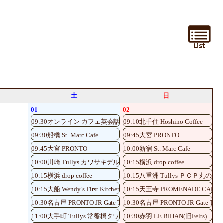
土
日
01
02
09:30オンライン カフェ英会話♪
09:10北千住 Hoshino Coffee
09:30船橋 St. Marc Cafe
09:45大宮 PRONTO
09:45大宮 PRONTO
10:00新宿 St. Marc Cafe
10:00川崎 Tullys カワサキデルタ店
10:15横浜 drop coffee
10:15横浜 drop coffee
10:15八重洲 Tullys ＰＣＰ丸の内
10:15大船 Wendy’s First Kitchen
10:15天王寺 PROMENADE CAFE
10:30名古屋 PRONTO JR Gate Tower Store
10:30名古屋 PRONTO JR Gate Tower
11:00大手町 Tullys 常盤橋タワー店
10:30赤羽 LE BIHAN(旧Felts)