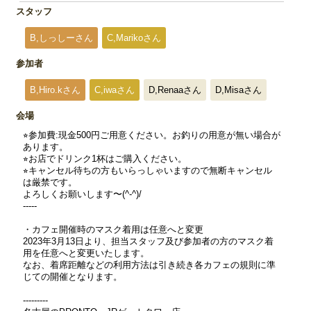
スタッフ
B,しっしーさん
C,Marikoさん
参加者
B,Hiro.kさん
C,iwaさん
D,Renaaさん
D,Misaさん
会場
⭐︎参加費:現金500円ご用意ください。お釣りの用意が無い場合が
あります。
⭐︎お店でドリンク1杯はご購入ください。
⭐︎キャンセル待ちの方もいらっしゃいますので無断キャンセル
は厳禁です。
よろしくお願いします〜(^-^)/
-----
・カフェ開催時のマスク着用は任意へと変更
2023年3月13日より、担当スタッフ及び参加者の方のマスク着
用を任意へと変更いたします。
なお、着席距離などの利用方法は引き続き各カフェの規則に準
じての開催となります。
---------