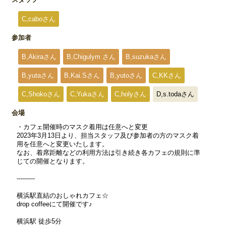
C,caboさん
参加者
B,Akiraさん
B,Chigulym さん
B,suzukaさん
B,yutaさん
B,Kai.Sさん
B,yutoさん
C,KKさん
C,Shokoさん
C,Yukaさん
C,holyさん
D,s.todaさん
会場
・カフェ開催時のマスク着用は任意へと変更
2023年3月13日より、担当スタッフ及び参加者の方のマスク着
用を任意へと変更いたします。
なお、着席距離などの利用方法は引き続き各カフェの規則に準
じての開催となります。
---------
横浜駅直結のおしゃれカフェ☆
drop coffeeにて開催です♪
横浜駅 徒歩5分