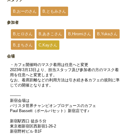
B,おーのさん
B,ともみさん
参加者
B,ヒロさん
B,あきこさん
B,Hiromiさん
B,Yukaさん
B,まちさん
C,Kayさん
会場
・カフェ開催時のマスク着用は任意へと変更
2023年3月13日より、担当スタッフ及び参加者の方のマスク着
用を任意へと変更します。
なお、着席距離などの利用方法は引き続き各カフェの規則に準
じての開催となります。
---------
新宿会場は
バリスタ世界チャンピオンプロデュースのカフェ
Paul Bassett（ポールバセット）新宿店です♪
新宿駅西口 徒歩５分
東京都新宿区西新宿1-26-2
新宿野村ビル B1F