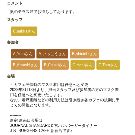
コメント
奥のテラス席でお待ちしております。
スタッフ
C,nakkaさん
参加者
A,Yutoさん
A,いっこうさん
B,shinichiさん
B,Atsushiさん
B,Chiakiさん
C,Haruさん
C,Tomさん
会場
・カフェ開催時のマスク着用は任意へと変更
2023年3月13日より、担当スタッフ及び参加者の方のマスク着
用を任意へと変更いたします。
なお、着席距離などの利用方法は引き続き各カフェの規則に準
じての開催となります。
---------
新宿 新南口会場は
JOURNAL STANDARD直営ハンバーガーダイナー
J.S. BURGERS CAFE 新宿店です♪