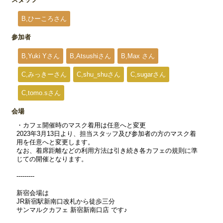
B,ひーころさん
参加者
B,Yuki Yさん
B,Atsushiさん
B,Max さん
C,みっきーさん
C,shu_shuさん
C,sugarさん
C,tomo.sさん
会場
・カフェ開催時のマスク着用は任意へと変更
2023年3月13日より、担当スタッフ及び参加者の方のマスク着
用を任意へと変更します。
なお、着席距離などの利用方法は引き続き各カフェの規則に準
じての開催となります。
---------
新宿会場は
JR新宿駅新南口改札から徒歩三分
サンマルクカフェ 新宿新南口店 です♪