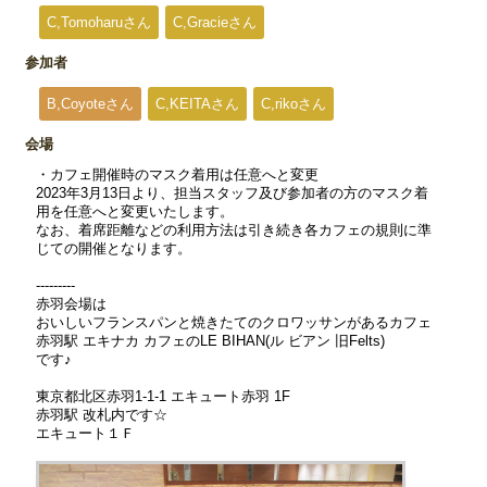
C,Tomoharuさん
C,Gracieさん
参加者
B,Coyoteさん
C,KEITAさん
C,rikoさん
会場
・カフェ開催時のマスク着用は任意へと変更
2023年3月13日より、担当スタッフ及び参加者の方のマスク着
用を任意へと変更いたします。
なお、着席距離などの利用方法は引き続き各カフェの規則に準
じての開催となります。
---------
赤羽会場は
おいしいフランスパンと焼きたてのクロワッサンがあるカフェ
赤羽駅 エキナカ カフェのLE BIHAN(ル ビアン 旧Felts)
です♪
東京都北区赤羽1-1-1 エキュート赤羽 1F
赤羽駅 改札内です☆
エキュート１Ｆ