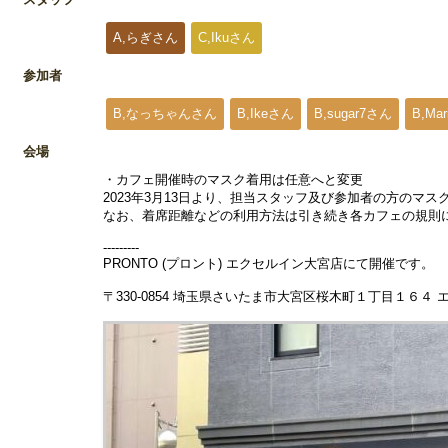
A,らぎさん
C,Ikuさん
参加者
B,なっちゃんさん
B,Ikeさん
B,sugar7さん
B,Ma
会場
・カフェ開催時のマスク着用は任意へと変更
2023年3月13日より、担当スタッフ及び参加者の方のマ
なお、着席距離などの利用方法は引き続き各カフェの規則
---------
PRONTO (プロント) エクセルイン大宮店にて開催です。
〒330-0854 埼玉県さいたま市大宮区桜木町１丁目１６４ 