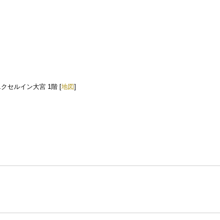
クセルイン大宮 1階 [
地図
]