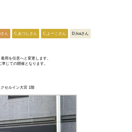
riさん
C,あつしさん
C,よーこさん
D,Isaさん
スク着用を任意へと変更します。
に準じての開催となります。
エクセルイン大宮 1階