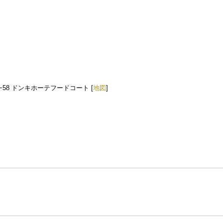
Chome−2−58 ドンキホーテフードコート [
地図
]