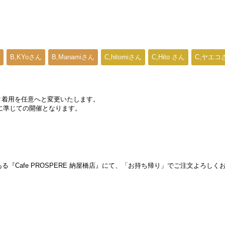
B,KYoさん
B,Manamiさん
C,hitomiさん
C,Hito さん
C,ヤエコ
スク着用を任意へと変更いたします。
に準じての開催となります。
『Cafe PROSPERE 納屋橋店』にて、「お持ち帰り」でご注文よろしく