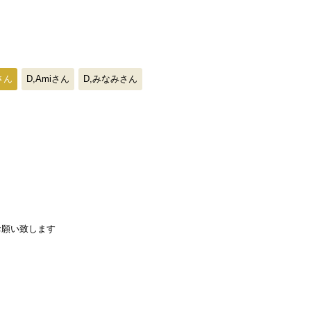
さん
D,Amiさん
D,みなみさん
お願い致します