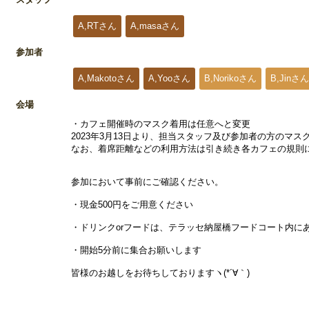
A,RTさん
A,masaさん
参加者
A,Makotoさん
A,Yooさん
B,Norikoさん
B,Jinさん
会場
・カフェ開催時のマスク着用は任意へと変更
2023年3月13日より、担当スタッフ及び参加者の方のマ
なお、着席距離などの利用方法は引き続き各カフェの規則
参加において事前にご確認ください。
・現金500円をご用意ください
・ドリンクorフードは、テラッセ納屋橋フードコート内にある
・開始5分前に集合お願いします
皆様のお越しをお待ちしておりますヽ(*´∀｀)