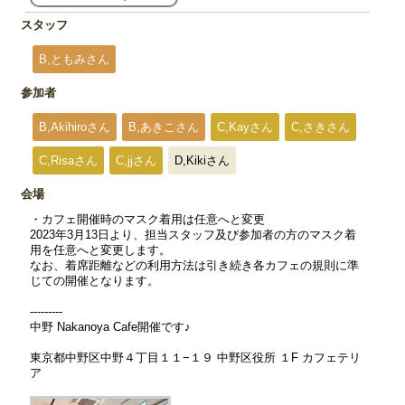
スタッフ
B,ともみさん
参加者
B,Akihiroさん
B,あきこさん
C,Kayさん
C,さきさん
C,Risaさん
C,jjさん
D,Kikiさん
会場
・カフェ開催時のマスク着用は任意へと変更
2023年3月13日より、担当スタッフ及び参加者の方のマスク着
用を任意へと変更します。
なお、着席距離などの利用方法は引き続き各カフェの規則に準
じての開催となります。
---------
中野 Nakanoya Cafe開催です♪
東京都中野区中野４丁目１１−１９ 中野区役所 １F カフェテリ
ア