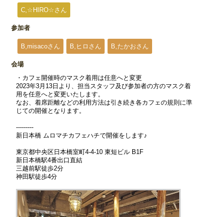
C,☆HIRO☆さん
参加者
B,misacoさん
B,ヒロさん
B,たかおさん
会場
・カフェ開催時のマスク着用は任意へと変更
2023年3月13日より、担当スタッフ及び参加者の方のマスク着
用を任意へと変更いたします。
なお、着席距離などの利用方法は引き続き各カフェの規則に準
じての開催となります。
---------
新日本橋 ムロマチカフェハチで開催をします♪
東京都中央区日本橋室町4-4-10 東短ビル B1F
新日本橋駅4番出口直結
三越前駅徒歩2分
神田駅徒歩4分