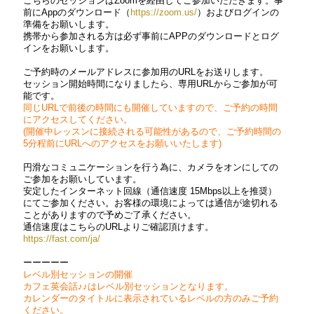
こちらのセッションはZoomを経由してご参加いただきます。事
前にAppのダウンロード（
https://zoom.us/
）およびログインの
準備をお願いします。
携帯から参加される方は必ず事前にAPPのダウンロードとログ
インをお願いします。
ご予約時のメールアドレスに参加用のURLをお送りします。
セッション開始時間になりましたら、専用URLからご参加が可
能です。
同じURLで前後の時間にも開催していますので、ご予約の時間
にアクセスしてください。
(開催中レッスンに接続される可能性があるので、ご予約時間の
5分程前にURLへのアクセスをお願いいたします)
円滑なコミュニケーションを行う為に、カメラをオンにしての
ご参加をお願いしています。
安定したインターネット回線（通信速度 15Mbps以上を推奨）
にてご参加ください。お客様の環境によっては通信が途切れる
ことがありますので予めご了承ください。
通信速度はこちらのURLよりご確認頂けます。
https://fast.com/ja/
ーーーーー
レベル別セッションの開催
カフェ英会話♪♪はレベル別セッションとなります。
カレンダーのタイトルに表示されているレベルの方のみご予約
ください。