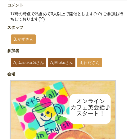
コメント
17時の時点で私含めて3人以上で開催とします(^o^) ご参加お待
ちしております(^^)
スタッフ
B,かずさん
参加者
A,Daisuke.Sさん
A,Miekoさん
B,わださん
会場