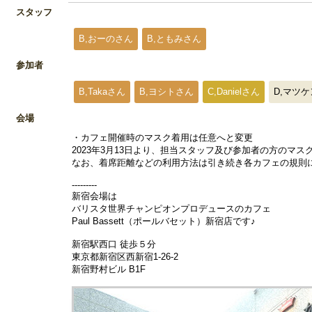
スタッフ
B,おーのさん
B,ともみさん
参加者
B,Takaさん
B,ヨシトさん
C,Danielさん
D,マツ
会場
・カフェ開催時のマスク着用は任意へと変更
2023年3月13日より、担当スタッフ及び参加者の方のマ
なお、着席距離などの利用方法は引き続き各カフェの規則
---------
新宿会場は
バリスタ世界チャンピオンプロデュースのカフェ
Paul Bassett（ポールバセット）新宿店です♪
新宿駅西口 徒歩５分
東京都新宿区西新宿1-26-2
新宿野村ビル B1F