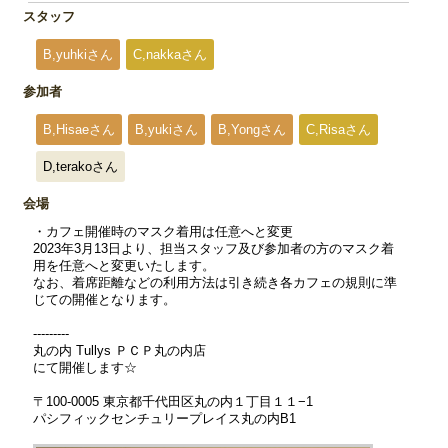
スタッフ
B,yuhkiさん
C,nakkaさん
参加者
B,Hisaeさん
B,yukiさん
B,Yongさん
C,Risaさん
D,terakoさん
会場
・カフェ開催時のマスク着用は任意へと変更
2023年3月13日より、担当スタッフ及び参加者の方のマスク着
用を任意へと変更いたします。
なお、着席距離などの利用方法は引き続き各カフェの規則に準
じての開催となります。
---------
丸の内 Tullys ＰＣＰ丸の内店
にて開催します☆
〒100-0005 東京都千代田区丸の内１丁目１１−1
パシフィックセンチュリープレイス丸の内B1