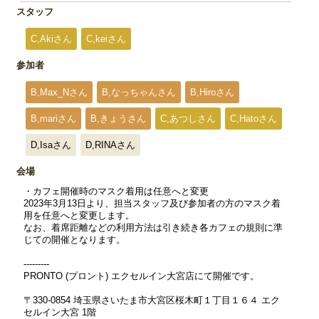
スタッフ
C,Akiさん
C,keiさん
参加者
B,Max_Nさん
B,なっちゃんさん
B,Hiroさん
B,mariさん
B,きょうさん
C,あつしさん
C,Hatoさん
D,Isaさん
D,RINAさん
会場
・カフェ開催時のマスク着用は任意へと変更
2023年3月13日より、担当スタッフ及び参加者の方のマスク着
用を任意へと変更します。
なお、着席距離などの利用方法は引き続き各カフェの規則に準
じての開催となります。
---------
PRONTO (プロント) エクセルイン大宮店にて開催です。
〒330-0854 埼玉県さいたま市大宮区桜木町１丁目１６４ エク
セルイン大宮 1階