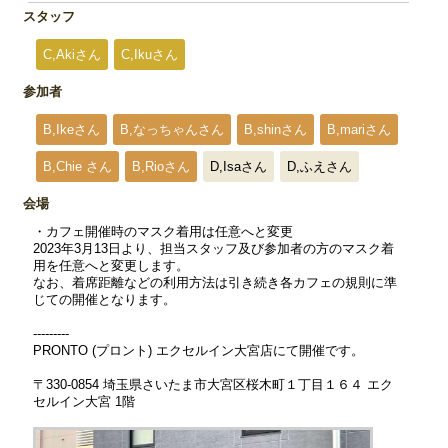
スタッフ
C,Akiさん
C,Ikuさん
参加者
B,Ikeさん
B,なっちゃんさん
B,shinさん
B,mariさん
B,Chie さん
B,Rioさん
D,Isaさん
D,ふえさん
会場
・カフェ開催時のマスク着用は任意へと変更
2023年3月13日より、担当スタッフ及び参加者の方のマスク着
用を任意へと変更します。
なお、着席距離などの利用方法は引き続き各カフェの規則に準
じての開催となります。
---------
PRONTO (プロント) エクセルイン大宮店にて開催です。
〒330-0854 埼玉県さいたま市大宮区桜木町１丁目１６４ エク
セルイン大宮 1階