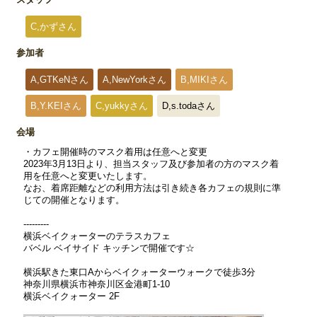
C,かずさん
参加者
A,GTKeNさん
A,NewYorkさん
B,MIKIさん
B,Y.KEIさん
C,yukkyさん
D,s.todaさん
会場
・カフェ開催時のマスク着用は任意へと変更
2023年3月13日より、担当スタッフ及び参加者の方のマスク着
用を任意へと変更いたします。
なお、着席距離などの利用方法は引き続き各カフェの規則に準
じての開催となります。
---------
横浜ベイクォーターのテラスカフェ
バベル ベイサイド キッチンで開催です☆
横浜駅きた東口Aからベイクォーターウォークで徒歩3分
神奈川県横浜市神奈川区金港町1-10
横浜ベイクォーター 2F