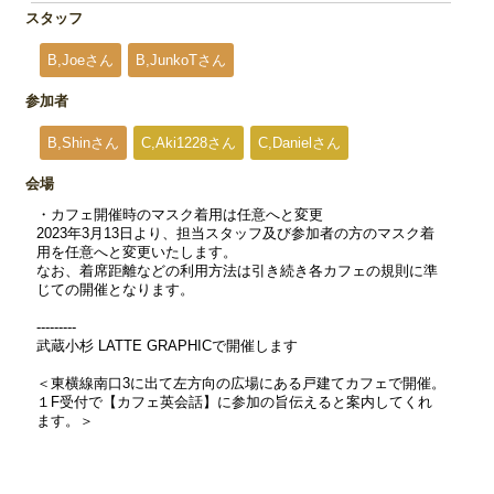
スタッフ
B,Joeさん
B,JunkoTさん
参加者
B,Shinさん
C,Aki1228さん
C,Danielさん
会場
・カフェ開催時のマスク着用は任意へと変更
2023年3月13日より、担当スタッフ及び参加者の方のマスク着
用を任意へと変更いたします。
なお、着席距離などの利用方法は引き続き各カフェの規則に準
じての開催となります。
---------
武蔵小杉 LATTE GRAPHICで開催します
＜東横線南口3に出て左方向の広場にある戸建てカフェで開催。
１F受付で【カフェ英会話】に参加の旨伝えると案内してくれ
ます。＞