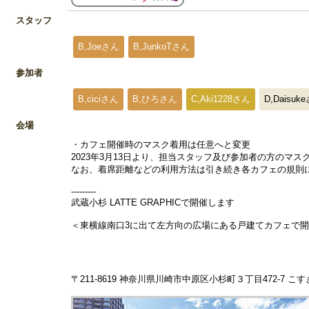
スタッフ
B,Joeさん
B,JunkoTさん
参加者
B,ciciさん
B,ひろさん
C,Aki1228さん
D,Daisuk
会場
・カフェ開催時のマスク着用は任意へと変更
2023年3月13日より、担当スタッフ及び参加者の方のマ
なお、着席距離などの利用方法は引き続き各カフェの規則
---------
武蔵小杉 LATTE GRAPHICで開催します
＜東横線南口3に出て左方向の広場にある戸建てカフェで
〒211-8619 神奈川県川崎市中原区小杉町３丁目472-7 こ