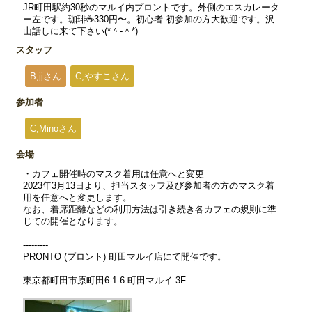
JR町田駅約30秒のマルイ内プロントです。外側のエスカレータ
ー左です。珈琲☕️330円〜。初心者 初参加の方大歓迎です。沢
山話しに来て下さい(*＾-＾*)
スタッフ
B,jjさん
C,やすこさん
参加者
C,Minoさん
会場
・カフェ開催時のマスク着用は任意へと変更
2023年3月13日より、担当スタッフ及び参加者の方のマスク着
用を任意へと変更します。
なお、着席距離などの利用方法は引き続き各カフェの規則に準
じての開催となります。
---------
PRONTO (プロント) 町田マルイ店にて開催です。
東京都町田市原町田6-1-6 町田マルイ 3F