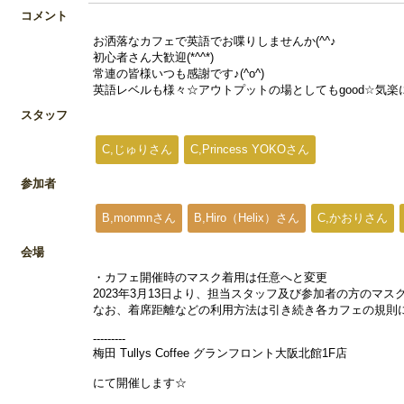
コメント
お洒落なカフェで英語でお喋りしませんか(^^♪
初心者さん大歓迎(*^^*)
常連の皆様いつも感謝です♪(^o^)
英語レベルも様々☆アウトプットの場としてもgood☆気
スタッフ
C,じゅりさん
C,Princess YOKOさん
参加者
B,monmnさん
B,Hiro（Helix）さん
C,かおりさん
会場
・カフェ開催時のマスク着用は任意へと変更
2023年3月13日より、担当スタッフ及び参加者の方のマ
なお、着席距離などの利用方法は引き続き各カフェの規則
---------
梅田 Tullys Coffee グランフロント大阪北館1F店
にて開催します☆