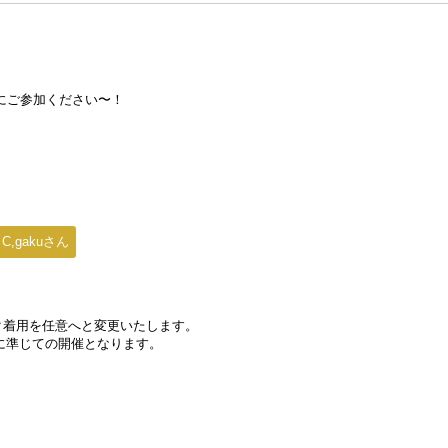
楽にご参加ください〜！
C,gakuさん
スク着用を任意へと変更いたします。
に準じての開催となります。