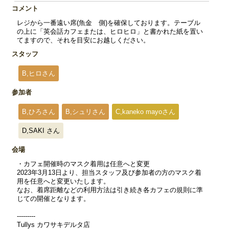
コメント
レジから一番遠い席(魚金 側)を確保しております。テーブル
の上に「英会話カフェまたは、ヒロヒロ」と書かれた紙を置い
てますので、それを目安にお越しください。
スタッフ
B,ヒロさん
参加者
B,ひろさん
B,シュリさん
C,kaneko mayoさん
D,SAKI さん
会場
・カフェ開催時のマスク着用は任意へと変更
2023年3月13日より、担当スタッフ及び参加者の方のマスク着
用を任意へと変更いたします。
なお、着席距離などの利用方法は引き続き各カフェの規則に準
じての開催となります。
---------
Tullys カワサキデルタ店