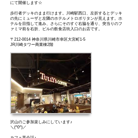
にて開催します☆
歩行者デッキのまま行けます。川崎駅西口、左折するとデッキ
の先にミューザと左隣のホテルメトロポリタンが見えます。ホ
テルを目指して進み、さらにそのすぐ右脇を通り、突当りのフ
ァミマ前を右折、ビルの飲食店街入口のお店です。
〒212-0014 神奈川県川崎市幸区大宮町1-5
JR川崎タワー商業棟2階
沢山のご参加楽しみにしています♪
＼(^0^)／
カフェ英会話♪