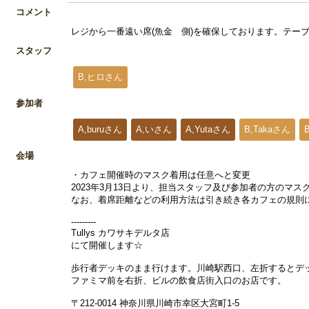
コメント
レジから一番遠い席(魚金 側)を確保しております。テー
スタッフ
B,ヒロさん
参加者
A,buruさん
A,いさん
A,Yutaさん
B,Takaさん
会場
・カフェ開催時のマスク着用は任意へと変更
2023年3月13日より、担当スタッフ及び参加者の方のマ
なお、着席距離などの利用方法は引き続き各カフェの規則
---------
Tullys カワサキデルタ店
にて開催します☆
歩行者デッキのまま行けます。川崎駅西口、左折するとデ
ファミマ前を右折、ビルの飲食店街入口のお店です。
〒212-0014 神奈川県川崎市幸区大宮町1-5