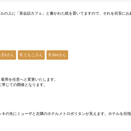
ブルの上に「英会話カフェ」と書かれた紙を置いてますので、それを目安にお
B,Eriさん
B,ともこさん
B,hiroさん
スク着用を任意へと変更いたします。
に準じての開催となります。
ッキの先にミューザと左隣のホテルメトロポリタンが見えます。ホテルを目指