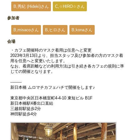
B,秀紀 (Hideki)さん
C,☆HIRO☆さん
参加者
B,misacoさん
B,ヒロさん
B,konaさん
会場
・カフェ開催時のマスク着用は任意へと変更
2023年3月13日より、担当スタッフ及び参加者の方のマスク着
用を任意へと変更いたします。
なお、着席距離などの利用方法は引き続き各カフェの規則に準
じての開催となります。
---------
新日本橋 ムロマチカフェハチで開催をします♪
東京都中央区日本橋室町4-4-10 東短ビル B1F
新日本橋駅4番出口直結
三越前駅徒歩2分
神田駅徒歩4分