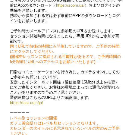
こちらのセッションはZoomを経由してご参加いただきます。事
前にAppのダウンロード（
https://zoom.us/
）およびログインの
準備をお願いします。
携帯から参加される方は必ず事前にAPPのダウンロードとログ
インをお願いします。
ご予約時のメールアドレスに参加用のURLをお送りします。
セッション開始時間になりましたら、専用URLからご参加が可
能です。
同じURLで前後の時間にも開催していますので、ご予約の時間
にアクセスしてください。
(開催中レッスンに接続される可能性があるので、ご予約時間の
5分程前にURLへのアクセスをお願いいたします)
円滑なコミュニケーションを行う為に、カメラをオンにしての
ご参加をお願いしています。
安定したインターネット回線（通信速度 15Mbps以上を推奨）
にてご参加ください。お客様の環境によっては通信が途切れる
ことがありますので予めご了承ください。
通信速度はこちらのURLよりご確認頂けます。
https://fast.com/ja/
ーーーーー
レベル別セッションの開催
カフェ英会話♪♪はレベル別セッションとなります。
カレンダーのタイトルに表示されているレベルの方のみご予約
ください。