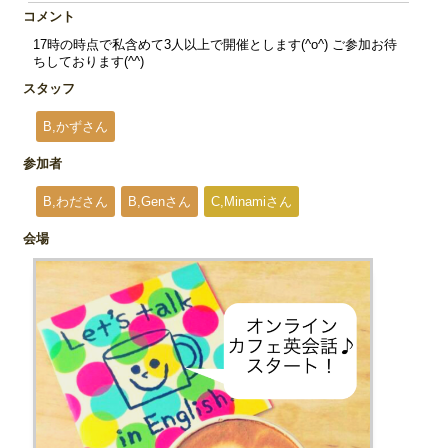
コメント
17時の時点で私含めて3人以上で開催とします(^o^) ご参加お待
ちしております(^^)
スタッフ
B,かずさん
参加者
B,わださん
B,Genさん
C,Minamiさん
会場