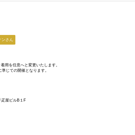
オンさん
スク着用を任意へと変更いたします。
に準じての開催となります。
千疋屋ビルB１F