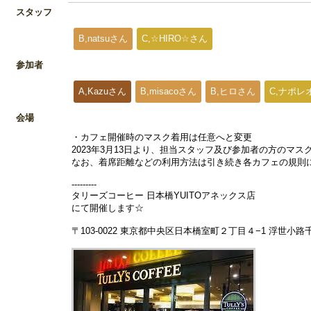
スタッフ
B,natsuさん
C,☆HIRO☆さん
参加者
A,Kazuさん
B,misacoさん
B,ヒロさん
C,ナポレ
会場
・カフェ開催時のマスク着用は任意へと変更
2023年3月13日より、担当スタッフ及び参加者の方のマ
なお、着席距離などの利用方法は引き続き各カフェの規則
---------
タリーズコーヒー 日本橋YUITOアネックス店
にて開催します☆
〒103-0022 東京都中央区日本橋室町２丁目４−1 浮世小路