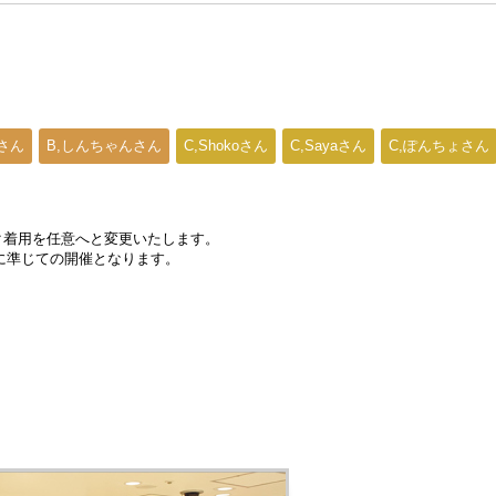
Iさん
B,しんちゃんさん
C,Shokoさん
C,Sayaさん
C,ぽんちょさん
スク着用を任意へと変更いたします。
に準じての開催となります。