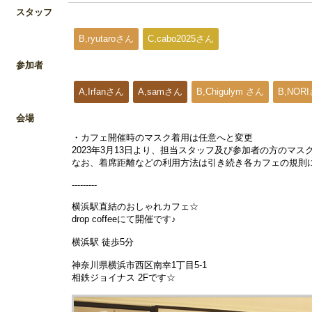
スタッフ
B,ryutaroさん
C,cabo2025さん
参加者
A,Irfanさん
A,samさん
B,Chigulym さん
B,NOR
会場
・カフェ開催時のマスク着用は任意へと変更
2023年3月13日より、担当スタッフ及び参加者の方のマ
なお、着席距離などの利用方法は引き続き各カフェの規則
---------
横浜駅直結のおしゃれカフェ☆
drop coffeeにて開催です♪
横浜駅 徒歩5分
神奈川県横浜市西区南幸1丁目5-1
相鉄ジョイナス 2Fです☆