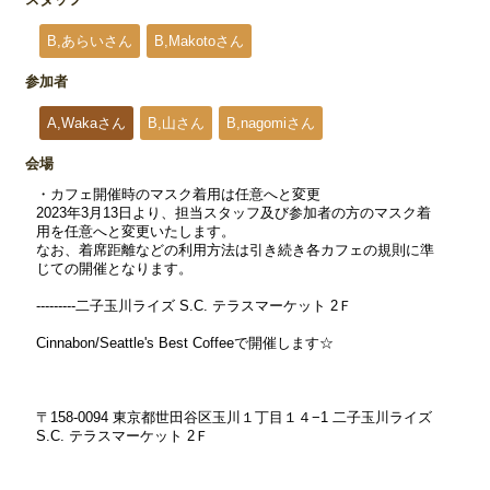
B,あらいさん
B,Makotoさん
参加者
A,Wakaさん
B,山さん
B,nagomiさん
会場
・カフェ開催時のマスク着用は任意へと変更
2023年3月13日より、担当スタッフ及び参加者の方のマスク着
用を任意へと変更いたします。
なお、着席距離などの利用方法は引き続き各カフェの規則に準
じての開催となります。
---------二子玉川ライズ S.C. テラスマーケット 2Ｆ
Cinnabon/Seattle's Best Coffeeで開催します☆
〒158-0094 東京都世田谷区玉川１丁目１４−1 二子玉川ライズ
S.C. テラスマーケット 2Ｆ