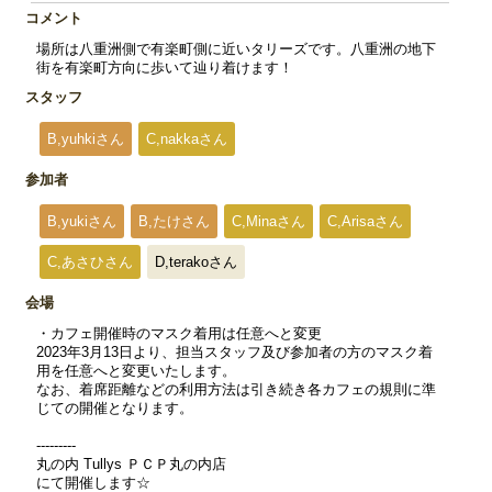
コメント
場所は八重洲側で有楽町側に近いタリーズです。八重洲の地下
街を有楽町方向に歩いて辿り着けます！
スタッフ
B,yuhkiさん
C,nakkaさん
参加者
B,yukiさん
B,たけさん
C,Minaさん
C,Arisaさん
C,あさひさん
D,terakoさん
会場
・カフェ開催時のマスク着用は任意へと変更
2023年3月13日より、担当スタッフ及び参加者の方のマスク着
用を任意へと変更いたします。
なお、着席距離などの利用方法は引き続き各カフェの規則に準
じての開催となります。
---------
丸の内 Tullys ＰＣＰ丸の内店
にて開催します☆