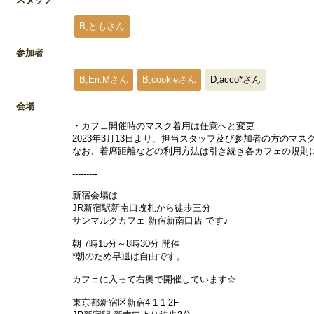
B,ともさん
参加者
B,Eri.Mさん
B,cookieさん
D,acco*さん
会場
・カフェ開催時のマスク着用は任意へと変更
2023年3月13日より、担当スタッフ及び参加者の方のマ
なお、着席距離などの利用方法は引き続き各カフェの規則
---------
新宿会場は
JR新宿駅新南口改札から徒歩三分
サンマルクカフェ 新宿新南口店 です♪
朝 7時15分～8時30分 開催
*朝のため早退は自由です。
カフェに入って右奥で開催しています☆
東京都新宿区新宿4-1-1 2F