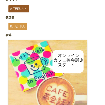
A,TERUさん
参加者
B,りかさん
会場