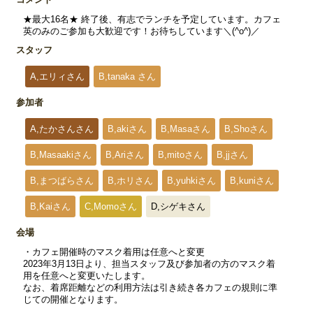
★最大16名★ 終了後、有志でランチを予定しています。カフェ
英のみのご参加も大歓迎です！お待ちしています＼(^o^)／
スタッフ
A,エリィさん
B,tanaka さん
参加者
A,たかさんさん
B,akiさん
B,Masaさん
B,Shoさん
B,Masaakiさん
B,Ariさん
B,mitoさん
B,jjさん
B,まつばらさん
B,ホリさん
B,yuhkiさん
B,kuniさん
B,Kaiさん
C,Momoさん
D,シゲキさん
会場
・カフェ開催時のマスク着用は任意へと変更
2023年3月13日より、担当スタッフ及び参加者の方のマスク着
用を任意へと変更いたします。
なお、着席距離などの利用方法は引き続き各カフェの規則に準
じての開催となります。