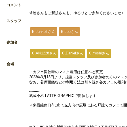
コメント
常連さんもご新規さんも、ゆるりとご参加くださいませ♪
スタッフ
B,JunkoTさん
B,Joeさん
参加者
C,Aki1228さん
C,Danielさん
C,Yoshiさん
会場
・カフェ開催時のマスク着用は任意へと変更
2023年3月13日より、担当スタッフ及び参加者の方のマ
なお、着席距離などの利用方法は引き続き各カフェの規則
---------
武蔵小杉 LATTE GRAPHICで開催します
＜東横線南口3に出て左方向の広場にある戸建てカフェで