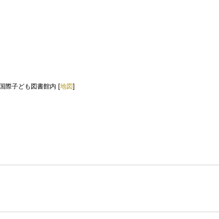
書館国際子ども図書館内 [
地図
]