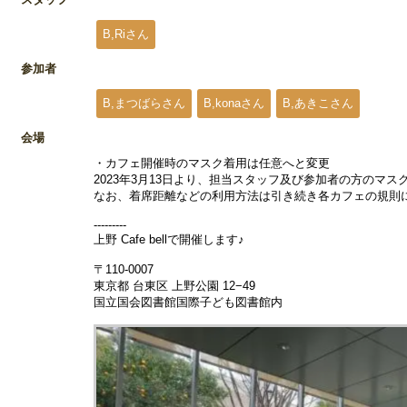
B,Riさん
参加者
B,まつばらさん
B,konaさん
B,あきこさん
会場
・カフェ開催時のマスク着用は任意へと変更
2023年3月13日より、担当スタッフ及び参加者の方のマ
なお、着席距離などの利用方法は引き続き各カフェの規則
---------
上野 Cafe bellで開催します♪
〒110-0007
東京都 台東区 上野公園 12−49
国立国会図書館国際子ども図書館内