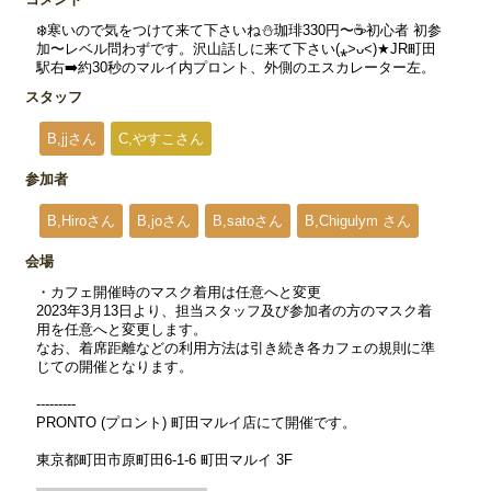
❄️寒いので気をつけて来て下さいね⛄️珈琲330円〜☕️初心者 初参
加〜レベル問わずです。沢山話しに来て下さい(⁎˃ᴗ˂)★JR町田
駅右➡️約30秒のマルイ内プロント、外側のエスカレーター左。
スタッフ
B,jjさん
C,やすこさん
参加者
B,Hiroさん
B,joさん
B,satoさん
B,Chigulym さん
会場
・カフェ開催時のマスク着用は任意へと変更
2023年3月13日より、担当スタッフ及び参加者の方のマスク着
用を任意へと変更します。
なお、着席距離などの利用方法は引き続き各カフェの規則に準
じての開催となります。
---------
PRONTO (プロント) 町田マルイ店にて開催です。
東京都町田市原町田6-1-6 町田マルイ 3F