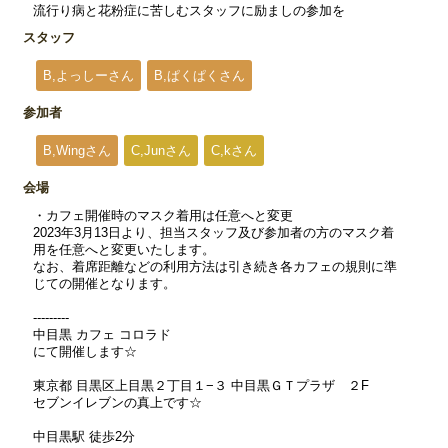
流行り病と花粉症に苦しむスタッフに励ましの参加を
スタッフ
B,よっしーさん
B,ぱくぱくさん
参加者
B,Wingさん
C,Junさん
C,kさん
会場
・カフェ開催時のマスク着用は任意へと変更
2023年3月13日より、担当スタッフ及び参加者の方のマスク着
用を任意へと変更いたします。
なお、着席距離などの利用方法は引き続き各カフェの規則に準
じての開催となります。
---------
中目黒 カフェ コロラド
にて開催します☆
東京都 目黒区上目黒２丁目１−３ 中目黒ＧＴプラザ ２F
セブンイレブンの真上です☆
中目黒駅 徒歩2分