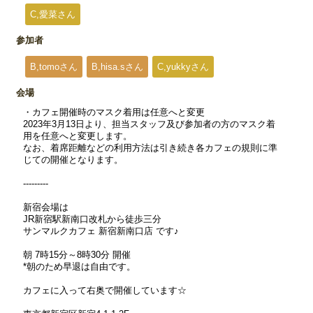
C,愛菜さん
参加者
B,tomoさん
B,hisa.sさん
C,yukkyさん
会場
・カフェ開催時のマスク着用は任意へと変更
2023年3月13日より、担当スタッフ及び参加者の方のマスク着
用を任意へと変更します。
なお、着席距離などの利用方法は引き続き各カフェの規則に準
じての開催となります。
---------
新宿会場は
JR新宿駅新南口改札から徒歩三分
サンマルクカフェ 新宿新南口店 です♪
朝 7時15分～8時30分 開催
*朝のため早退は自由です。
カフェに入って右奥で開催しています☆