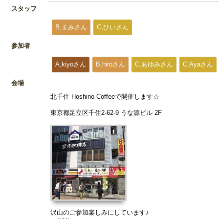
スタッフ
B,まみさん
C,ひいさん
参加者
A,kiyoさん
B,hiroさん
C,あゆみさん
C,Ayaさん
会場
北千住 Hoshino Coffeeで開催します☆
東京都足立区千住2-62-9 うな源ビル 2F
沢山のご参加楽しみにしています♪