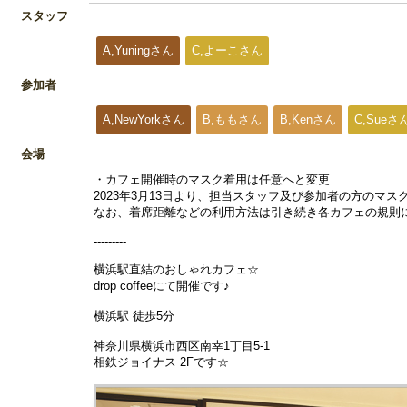
スタッフ
A,Yuningさん
C,よーこさん
参加者
A,NewYorkさん
B,ももさん
B,Kenさん
C,Sueさ
会場
・カフェ開催時のマスク着用は任意へと変更
2023年3月13日より、担当スタッフ及び参加者の方のマ
なお、着席距離などの利用方法は引き続き各カフェの規則
---------
横浜駅直結のおしゃれカフェ☆
drop coffeeにて開催です♪
横浜駅 徒歩5分
神奈川県横浜市西区南幸1丁目5-1
相鉄ジョイナス 2Fです☆