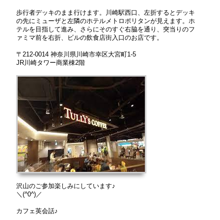
歩行者デッキのまま行けます。川崎駅西口、左折するとデッキ
の先にミューザと左隣のホテルメトロポリタンが見えます。ホ
テルを目指して進み、さらにそのすぐ右脇を通り、突当りのフ
ァミマ前を右折、ビルの飲食店街入口のお店です。
〒212-0014 神奈川県川崎市幸区大宮町1-5
JR川崎タワー商業棟2階
沢山のご参加楽しみにしています♪
＼(^0^)／
カフェ英会話♪