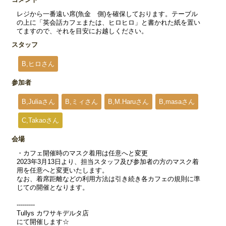
レジから一番遠い席(魚金 側)を確保しております。テーブル
の上に「英会話カフェまたは、ヒロヒロ」と書かれた紙を置い
てますので、それを目安にお越しください。
スタッフ
B,ヒロさん
参加者
B,Juliaさん
B,ミィさん
B,M.Haruさん
B,masaさん
C,Takaoさん
会場
・カフェ開催時のマスク着用は任意へと変更
2023年3月13日より、担当スタッフ及び参加者の方のマスク着
用を任意へと変更いたします。
なお、着席距離などの利用方法は引き続き各カフェの規則に準
じての開催となります。
---------
Tullys カワサキデルタ店
にて開催します☆