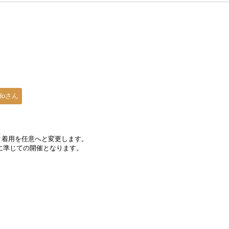
udoさん
スク着用を任意へと変更します。
に準じての開催となります。