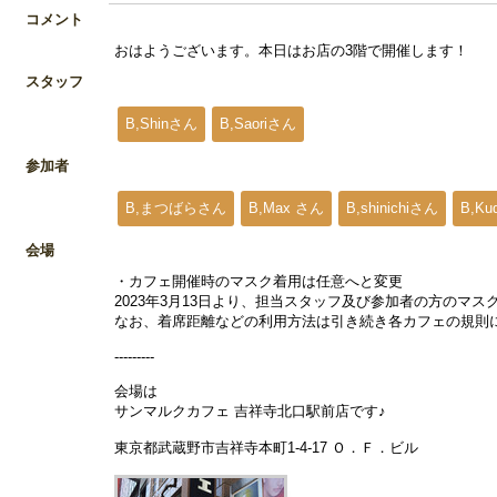
コメント
おはようございます。本日はお店の3階で開催します！
スタッフ
B,Shinさん
B,Saoriさん
参加者
B,まつばらさん
B,Max さん
B,shinichiさん
B,K
会場
・カフェ開催時のマスク着用は任意へと変更
2023年3月13日より、担当スタッフ及び参加者の方のマ
なお、着席距離などの利用方法は引き続き各カフェの規則
---------
会場は
サンマルクカフェ 吉祥寺北口駅前店です♪
東京都武蔵野市吉祥寺本町1-4-17 Ｏ．Ｆ．ビル