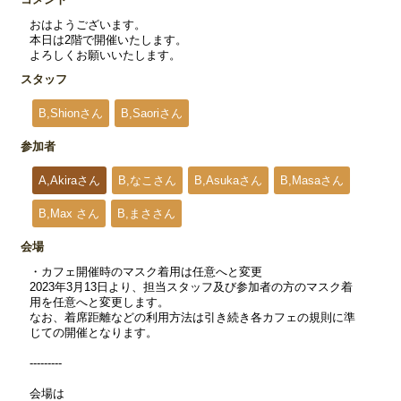
おはようございます。
本日は2階で開催いたします。
よろしくお願いいたします。
スタッフ
B,Shionさん
B,Saoriさん
参加者
A,Akiraさん
B,なこさん
B,Asukaさん
B,Masaさん
B,Max さん
B,まささん
会場
・カフェ開催時のマスク着用は任意へと変更
2023年3月13日より、担当スタッフ及び参加者の方のマスク着
用を任意へと変更します。
なお、着席距離などの利用方法は引き続き各カフェの規則に準
じての開催となります。
---------
会場は