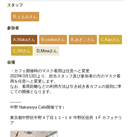
スタッフ
B,ともみさん
参加者
A,Wakaさん
B,cookieさん
B,あきこさん
C,Kayさん
C,SHさん
D,Minaさん
会場
・カフェ開催時のマスク着用は任意へと変更
2023年3月13日より、担当スタッフ及び参加者の方のマスク着
用を任意へと変更します。
なお、着席距離などの利用方法は引き続き各カフェの規則に準
じての開催となります。
---------
中野 Nakanoya Cafe開催です♪
東京都中野区中野４丁目１１−１９ 中野区役所 １F カフェテリ
ア