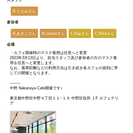
B,ともみさん
参加者
B,あきこさん
B,cookieさん
C,Kayさん
C,Risaさん
会場
・カフェ開催時のマスク着用は任意へと変更
2023年3月13日より、担当スタッフ及び参加者の方のマスク着
用を任意へと変更します。
なお、着席距離などの利用方法は引き続き各カフェの規則に準
じての開催となります。
---------
中野 Nakanoya Cafe開催です♪
東京都中野区中野４丁目１１−１９ 中野区役所 １F カフェテリ
ア