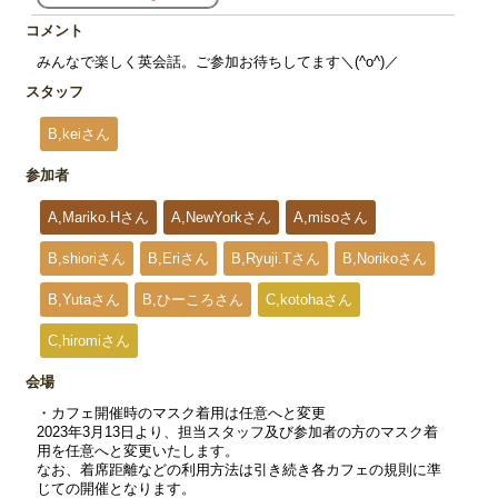
コメント
みんなで楽しく英会話。ご参加お待ちしてます＼(^o^)／
スタッフ
B,keiさん
参加者
A,Mariko.Hさん
A,NewYorkさん
A,misoさん
B,shioriさん
B,Eriさん
B,Ryuji.Tさん
B,Norikoさん
B,Yutaさん
B,ひーころさん
C,kotohaさん
C,hiromiさん
会場
・カフェ開催時のマスク着用は任意へと変更
2023年3月13日より、担当スタッフ及び参加者の方のマスク着
用を任意へと変更いたします。
なお、着席距離などの利用方法は引き続き各カフェの規則に準
じての開催となります。