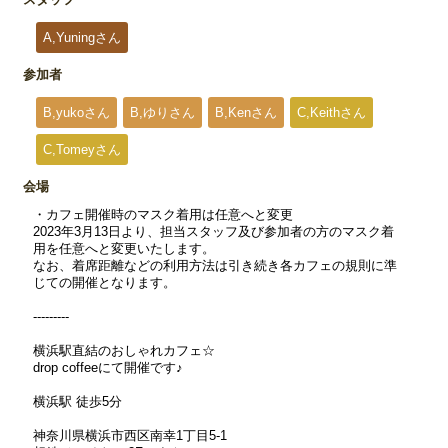
A,Yuningさん
参加者
B,yukoさん
B,ゆりさん
B,Kenさん
C,Keithさん
C,Tomeyさん
会場
・カフェ開催時のマスク着用は任意へと変更
2023年3月13日より、担当スタッフ及び参加者の方のマスク着
用を任意へと変更いたします。
なお、着席距離などの利用方法は引き続き各カフェの規則に準
じての開催となります。
---------
横浜駅直結のおしゃれカフェ☆
drop coffeeにて開催です♪
横浜駅 徒歩5分
神奈川県横浜市西区南幸1丁目5-1