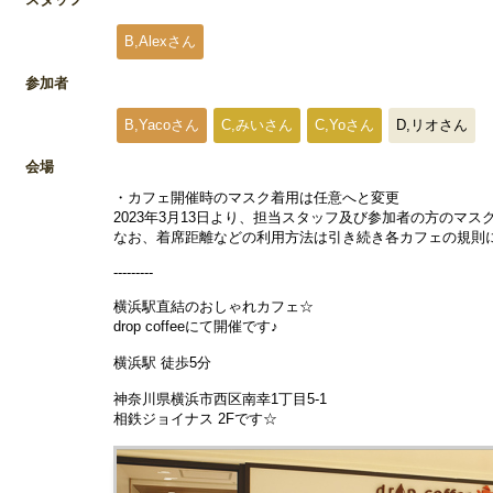
B,Alexさん
参加者
B,Yacoさん
C,みいさん
C,Yoさん
D,リオさん
会場
・カフェ開催時のマスク着用は任意へと変更
2023年3月13日より、担当スタッフ及び参加者の方のマ
なお、着席距離などの利用方法は引き続き各カフェの規則
---------
横浜駅直結のおしゃれカフェ☆
drop coffeeにて開催です♪
横浜駅 徒歩5分
神奈川県横浜市西区南幸1丁目5-1
相鉄ジョイナス 2Fです☆