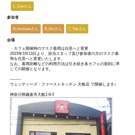
C,Sueさん
参加者
B,morisanさん
B,Akiさん
C,Takさん
会場
・カフェ開催時のマスク着用は任意へと変更
2023年3月13日より、担当スタッフ及び参加者の方のマスク着
用を任意へと変更いたします。
なお、着席距離などの利用方法は引き続き各カフェの規則に準
じての開催となります。
---------
ウェンディーズ・ファーストキッチン 大船店 で開催します♪
神奈川県鎌倉市大船1-9-3