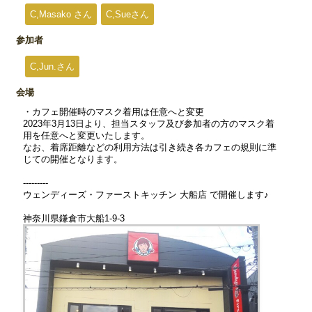
C,Masako さん
C,Sueさん
参加者
C,Jun.さん
会場
・カフェ開催時のマスク着用は任意へと変更
2023年3月13日より、担当スタッフ及び参加者の方のマスク着
用を任意へと変更いたします。
なお、着席距離などの利用方法は引き続き各カフェの規則に準
じての開催となります。
---------
ウェンディーズ・ファーストキッチン 大船店 で開催します♪
神奈川県鎌倉市大船1-9-3